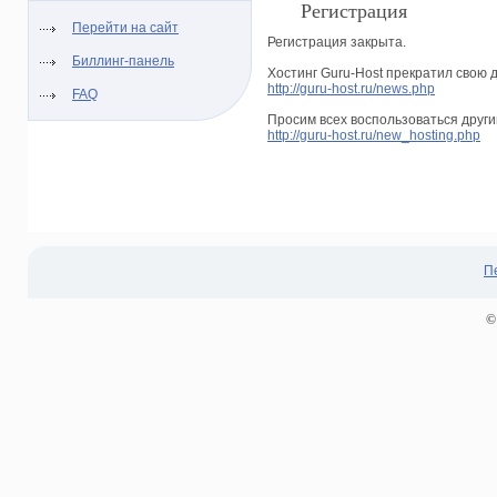
Регистрация
Перейти на сайт
Регистрация закрыта.
Биллинг-панель
Хостинг Guru-Host прекратил свою д
http://guru-host.ru/news.php
FAQ
Просим всех воспользоваться други
http://guru-host.ru/new_hosting.php
П
©